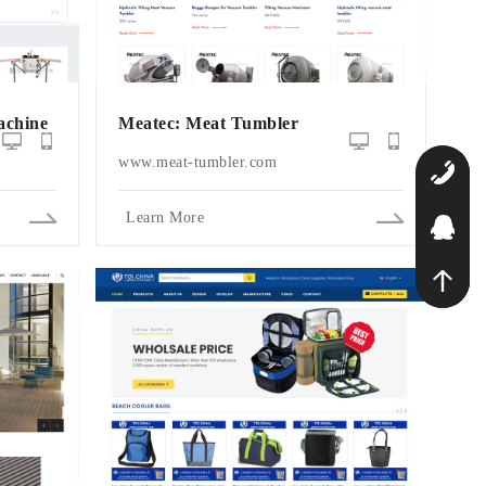
chine
Meatec: Meat Tumbler
www.meat-tumbler.com
1
Learn More
Q