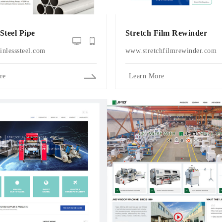
 Steel Pipe
Stretch Film Rewinder
nlesssteel.com
www.stretchfilmrewinder.com
re
Learn More