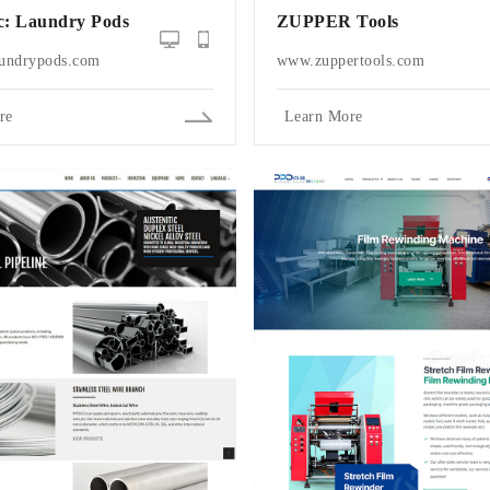
c: Laundry Pods
ZUPPER Tools
undrypods.com
www.zuppertools.com
re
Learn More